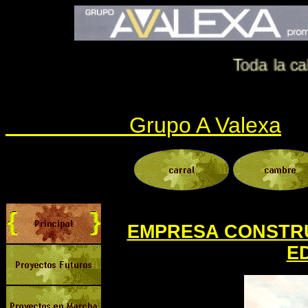
Toda la cali
Grupo A Valexa
EMPRESA CONSTRU
ED